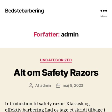
Bedstebarbering
Menu
Forfatter:
admin
Kategorier
UNCATEGORIZED
Alt om Safety Razors
Af
admin
maj 8, 2023
Indlægsforfatter
Indlægsdato
Introduktion til safety razor: Klassisk og
effektiv barbering Lad os tage et skridt tilbage i